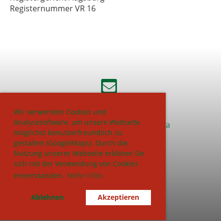
Registernummer VR 16
Wir verwenden Cookies und
Analysesoftware, um unsere Webseite
© Burschenschaft T.C. Vindelicia
möglichst benutzerfreundlich zu
zu Augsburg im BDIC
gestalten (GoogleMaps). Durch die
Nutzung unserer Webseite erklären Sie
sich mit der Verwendung von Cookies
einverstanden.
Mehr Infos
Impressum
Datenschutz
Ablehnen
Akzeptieren